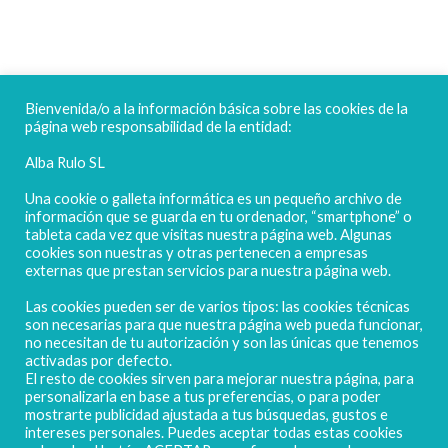
FELICES FIESTAS
Bienvenida/o a la información básica sobre las cookies de la
página web responsabilidad de la entidad:
Alba Rulo SL
Una cookie o galleta informática es un pequeño archivo de
información que se guarda en tu ordenador, “smartphone” o
tableta cada vez que visitas nuestra página web. Algunas
cookies son nuestras y otras pertenecen a empresas
externas que prestan servicios para nuestra página web.
Las cookies pueden ser de varios tipos: las cookies técnicas
POLIGONO CAMPORROSO P-D, Nº4
son necesarias para que nuestra página web pueda funcionar,
02520 - CHINCHILLA DE MONTEARAGÓN
no necesitan de tu autorización y son las únicas que tenemos
activadas por defecto.
(ALBACETE) Spain
El resto de cookies sirven para mejorar nuestra página, para
Tel. + 34 967 218 812 - info@abr.com.es
personalizarla en base a tus preferencias, o para poder
mostrarte publicidad ajustada a tus búsquedas, gustos e
intereses personales. Puedes aceptar todas estas cookies