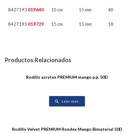
8427193
019640
10 cm
15 mm
40
8427193
019729
15 cm
15 mm
18
Productos Relacionados
Rodillo acrytex PREMIUM mango p.p. 50D
Leer más
Rodillo Velvet PREMIUM Rondex Mango Bimaterial 50D