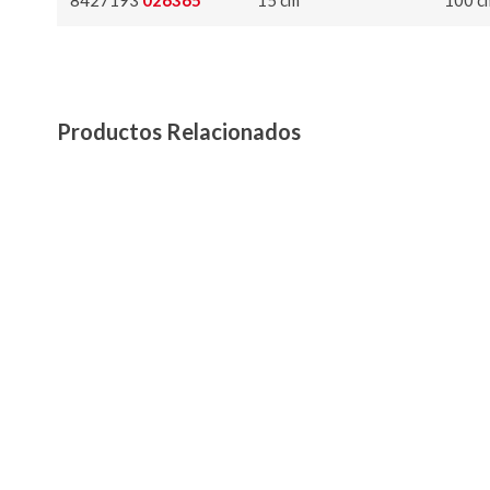
8427193
026365
15 cm
100 c
Productos Relacionados