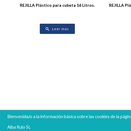
REJILLA Plástico para cubeta 16 Litros.
REJILLA Pl
Leer más
FELICES FIESTAS
Bienvenida/o a la información básica sobre las cookies de la págin
Alba Rulo SL