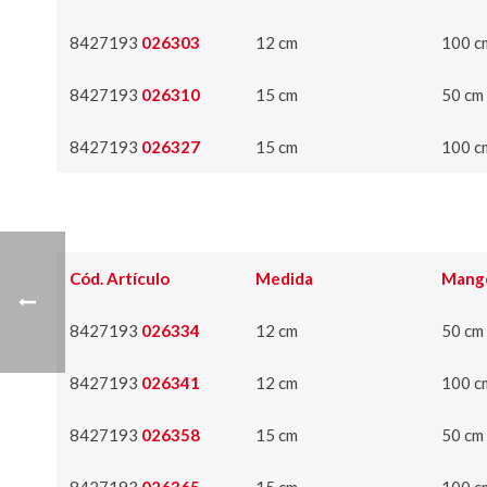
8427193
026303
12 cm
100 c
8427193
026310
15 cm
50 cm
8427193
026327
15 cm
100 c
Cód. Artículo
Medida
Mang
8427193
026334
12 cm
50 cm
8427193
026341
12 cm
100 c
8427193
026358
15 cm
50 cm