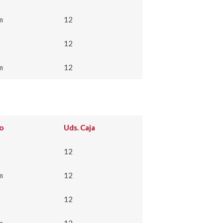
m
12
12
m
12
o
Uds. Caja
12
m
12
12