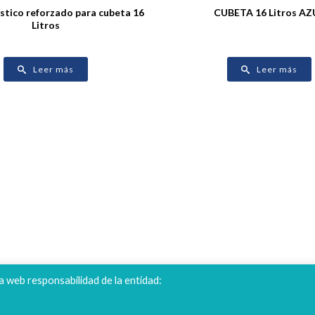
ástico reforzado para cubeta 16
CUBETA 16 Litros AZ
Litros
Leer más
Leer más
a web responsabilidad de la entidad:
POLIGONO CAMPORROSO P-D, Nº4