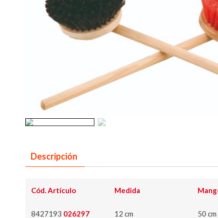
Descripción
Cód. Artículo
Medida
Mang
8427193
026297
12 cm
50 cm