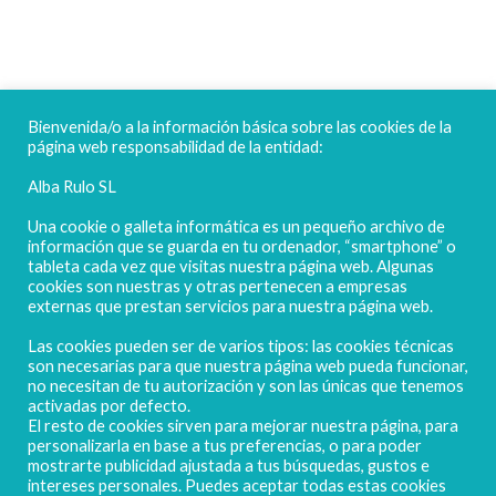
FELICES FIESTAS
Bienvenida/o a la información básica sobre las cookies de la
página web responsabilidad de la entidad:
Alba Rulo SL
Una cookie o galleta informática es un pequeño archivo de
información que se guarda en tu ordenador, “smartphone” o
tableta cada vez que visitas nuestra página web. Algunas
cookies son nuestras y otras pertenecen a empresas
externas que prestan servicios para nuestra página web.
Las cookies pueden ser de varios tipos: las cookies técnicas
POLIGONO CAMPORROSO P-D, Nº4
son necesarias para que nuestra página web pueda funcionar,
02520 - CHINCHILLA DE MONTEARAGÓN
no necesitan de tu autorización y son las únicas que tenemos
activadas por defecto.
(ALBACETE) Spain
El resto de cookies sirven para mejorar nuestra página, para
Tel. + 34 967 218 812 - info@abr.com.es
personalizarla en base a tus preferencias, o para poder
mostrarte publicidad ajustada a tus búsquedas, gustos e
intereses personales. Puedes aceptar todas estas cookies