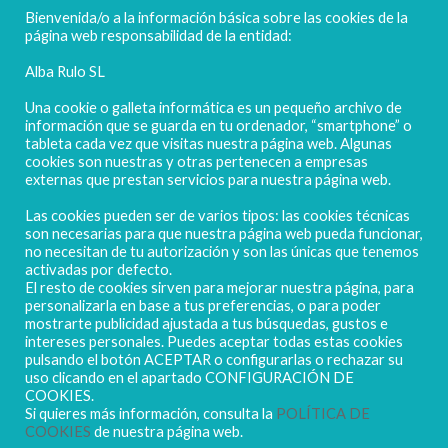
FELICES FIESTAS
Bienvenida/o a la información básica sobre las cookies de la
página web responsabilidad de la entidad:
Alba Rulo SL
Una cookie o galleta informática es un pequeño archivo de
información que se guarda en tu ordenador, “smartphone” o
tableta cada vez que visitas nuestra página web. Algunas
cookies son nuestras y otras pertenecen a empresas
externas que prestan servicios para nuestra página web.
Las cookies pueden ser de varios tipos: las cookies técnicas
POLIGONO CAMPORROSO P-D, Nº4
son necesarias para que nuestra página web pueda funcionar,
02520 - CHINCHILLA DE MONTEARAGÓN
no necesitan de tu autorización y son las únicas que tenemos
activadas por defecto.
(ALBACETE) Spain
El resto de cookies sirven para mejorar nuestra página, para
Tel. + 34 967 218 812 - info@abr.com.es
personalizarla en base a tus preferencias, o para poder
mostrarte publicidad ajustada a tus búsquedas, gustos e
intereses personales. Puedes aceptar todas estas cookies
pulsando el botón ACEPTAR o configurarlas o rechazar su
uso clicando en el apartado CONFIGURACIÓN DE
COOKIES.
Si quieres más información, consulta la
POLÍTICA DE
COOKIES
de nuestra página web.
Copyright ALBARULO © 2020 | Todos los derechos reservados