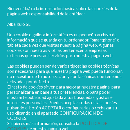
(ALBACETE) Spain
Bienvenida/o a la información básica sobre las cookies de la
Tel. + 34 967 218 812 - info@abr.com.es
página web responsabilidad de la entidad:
Alba Rulo SL
Una cookie o galleta informática es un pequeño archivo de
información que se guarda en tu ordenador, “smartphone” o
tableta cada vez que visitas nuestra página web. Algunas
Copyright ALBARULO © 2020 | Todos los derechos reservados
cookies son nuestras y otras pertenecen a empresas
externas que prestan servicios para nuestra página web.
Sus datos seguros
Política de protección de datos
Las cookies pueden ser de varios tipos: las cookies técnicas
Política de Cookies
son necesarias para que nuestra página web pueda funcionar,
no necesitan de tu autorización y son las únicas que tenemos
activadas por defecto.
El resto de cookies sirven para mejorar nuestra página, para
personalizarla en base a tus preferencias, o para poder
mostrarte publicidad ajustada a tus búsquedas, gustos e
intereses personales. Puedes aceptar todas estas cookies
pulsando el botón ACEPTAR o configurarlas o rechazar su
uso clicando en el apartado CONFIGURACIÓN DE
COOKIES.
Si quieres más información, consulta la
POLÍTICA DE
COOKIES
de nuestra página web.