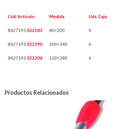
Cód. Artículo
Medida
Uds. Caja
8427193
022183
80×200
6
8427193
022190
100×240
6
8427193
022206
120×280
6
Productos Relacionados