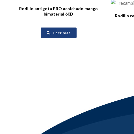
Rodillo antigota PRO acolchado mango
bimaterial 60D
Rodillo r
Leer más
FELICES FIESTAS