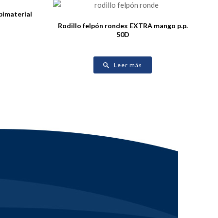
bimaterial
Rodillo felpón rondex EXTRA mango p.p.
50D
Leer más