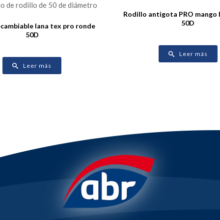
Rodillo antigota PRO mango 
50D
ecambiable lana tex pro ronde
50D
Leer más
Leer más