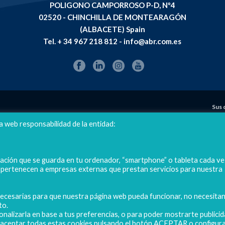
POLIGONO CAMPORROSO P-D, Nº4
02520 - CHINCHILLA DE MONTEARAGÓN
(ALBACETE) Spain
Tel. + 34 967 218 812 - info@abr.com.es
Sus 
a web responsabilidad de la entidad:
mación que se guarda en tu ordenador, “smartphone” o tableta cada ve
s pertenecen a empresas externas que prestan servicios para nuestra
 necesarias para que nuestra página web pueda funcionar, no necesita
to.
onalizarla en base a tus preferencias, o para poder mostrarte publici
s aceptar todas estas cookies pulsando el botón ACEPTAR o configura