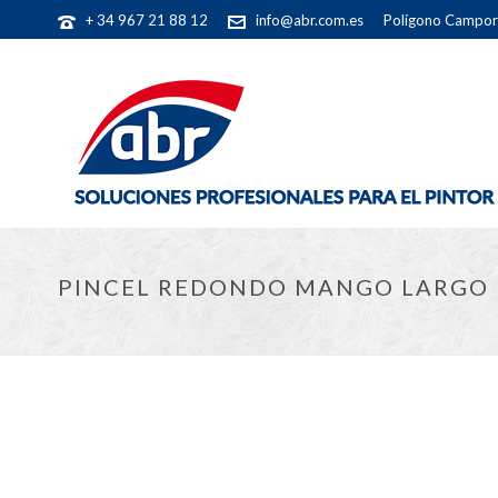
+ 34 967 21 88 12
info@abr.com.es
Polígono Camporr
PINCEL REDONDO MANGO LARGO 