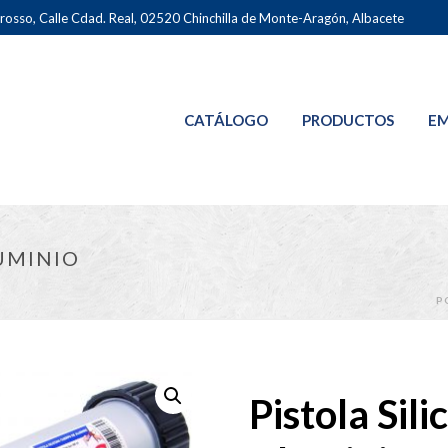
osso, Calle Cdad. Real, 02520 Chinchilla de Monte-Aragón, Albacete
CATÁLOGO
PRODUCTOS
EM
UMINIO
P
Pistola Sil