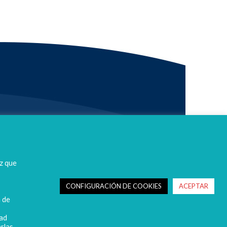
z que
CONFIGURACIÓN DE COOKIES
ACEPTAR
n de
dad
rlas