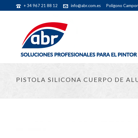
+ 34 967 21 88 12
info@abr.com.es
Polígono Camporr
PISTOLA SILICONA CUERPO DE AL