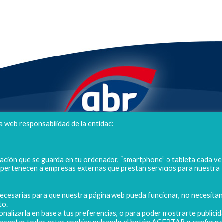
a web responsabilidad de la entidad:
POLIGONO CAMPORROSO P-D, Nº4
02520 - CHINCHILLA DE MONTEARAGÓN
mación que se guarda en tu ordenador, “smartphone” o tableta cada ve
(ALBACETE) Spain
s pertenecen a empresas externas que prestan servicios para nuestra
Tel. + 34 967 218 812 - info@abr.com.es
 necesarias para que nuestra página web pueda funcionar, no necesita
to.
onalizarla en base a tus preferencias, o para poder mostrarte publici
s aceptar todas estas cookies pulsando el botón ACEPTAR o configura