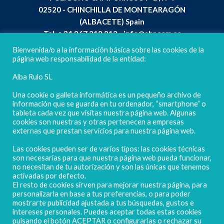
02520 - CHINCHILLA DE MONTEARAGÓN
(ALBACETE) Spain
Tel. + 34 967 218 812 - info@abr.com.es
Bienvenida/o a la información básica sobre las cookies de la
página web responsabilidad de la entidad:
Alba Rulo SL
Una cookie o galleta informática es un pequeño archivo de
Copyright ALBARULO © 2020 | Todos los derechos reservados
información que se guarda en tu ordenador, “smartphone” o
tableta cada vez que visitas nuestra página web. Algunas
Sus datos seguros
cookies son nuestras y otras pertenecen a empresas
Política de protección de datos
externas que prestan servicios para nuestra página web.
Política de Cookies
Las cookies pueden ser de varios tipos: las cookies técnicas
son necesarias para que nuestra página web pueda funcionar,
no necesitan de tu autorización y son las únicas que tenemos
activadas por defecto.
El resto de cookies sirven para mejorar nuestra página, para
personalizarla en base a tus preferencias, o para poder
mostrarte publicidad ajustada a tus búsquedas, gustos e
intereses personales. Puedes aceptar todas estas cookies
pulsando el botón ACEPTAR o configurarlas o rechazar su