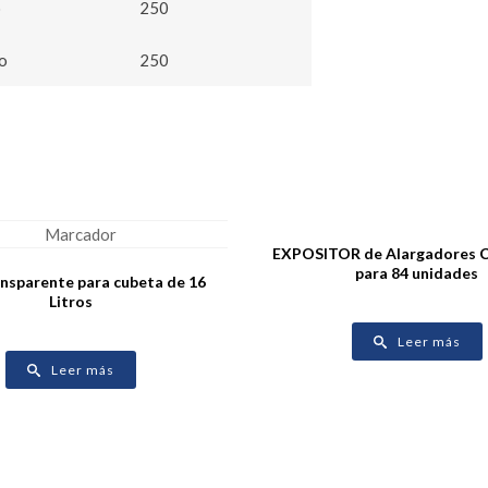
o
250
o
250
EXPOSITOR de Alargadores Ci
para 84 unidades
nsparente para cubeta de 16
Litros
Leer más
Leer más