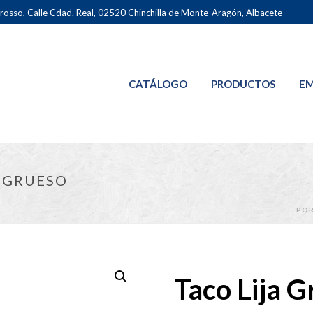
osso, Calle Cdad. Real, 02520 Chinchilla de Monte-Aragón, Albacete
CATÁLOGO
PRODUCTOS
EM
Y GRUESO
PO
Taco Lija G