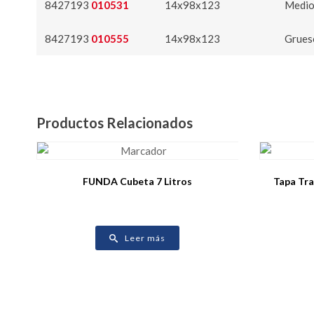
8427193
010531
14x98x123
Medi
8427193
010555
14x98x123
Grues
Productos Relacionados
FUNDA Cubeta 7 Litros
Tapa Tra
Leer más