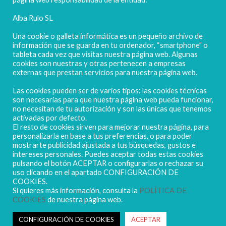
Alba Rulo SL
Una cookie o galleta informática es un pequeño archivo de
información que se guarda en tu ordenador, “smartphone” o
tableta cada vez que visitas nuestra página web. Algunas
cookies son nuestras y otras pertenecen a empresas
externas que prestan servicios para nuestra página web.
Las cookies pueden ser de varios tipos: las cookies técnicas
POLIGONO CAMPORROSO P-D, Nº4
son necesarias para que nuestra página web pueda funcionar,
02520 - CHINCHILLA DE MONTEARAGÓN
no necesitan de tu autorización y son las únicas que tenemos
activadas por defecto.
(ALBACETE) Spain
El resto de cookies sirven para mejorar nuestra página, para
Tel. + 34 967 218 812 - info@abr.com.es
personalizarla en base a tus preferencias, o para poder
mostrarte publicidad ajustada a tus búsquedas, gustos e
intereses personales. Puedes aceptar todas estas cookies
pulsando el botón ACEPTAR o configurarlas o rechazar su
uso clicando en el apartado CONFIGURACIÓN DE
COOKIES.
Si quieres más información, consulta la
POLÍTICA DE
COOKIES
de nuestra página web.
Copyright ALBARULO © 2020 | Todos los derechos reservados
Sus datos seguros
CONFIGURACIÓN DE COOKIES
ACEPTAR
Política de protección de datos