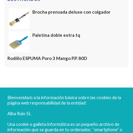
Brocha prensada deluxe con colgador
Paletina doble extra tq
Rodillo ESPUMA Poro 3 Mango P.P. 80D
FELICES FIESTAS
Bienvenida/o a la información básica sobre las cookies de la
página web responsabilidad de la entidad:
Alba Rulo SL
Una cookie o galleta informática es un pequeño archivo de
información que se guarda en tu ordenador, “smartphone” o