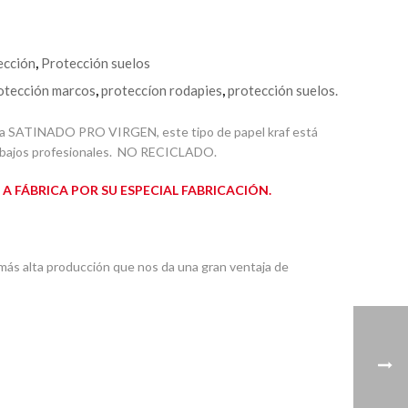
ección
,
Protección suelos
otección marcos
,
proteccíon rodapies
,
protección suelos.
iva SATINADO PRO VIRGEN, este tipo de papel kraf está
rabajos profesionales. NO RECICLADO.
 FÁBRICA POR SU ESPECIAL FABRICACIÓN.
más alta producción que nos da una gran ventaja de