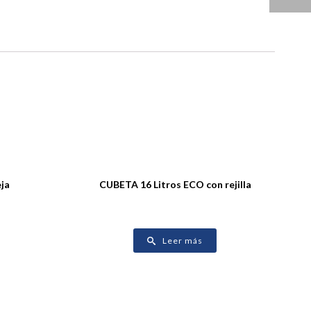
ja
CUBETA 16 Litros ECO con rejilla
Leer más