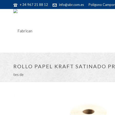
+ 34 967 21 88 12
info@abr.com.es
Polígono Camporr
ROLLO PAPEL KRAFT SATINADO P