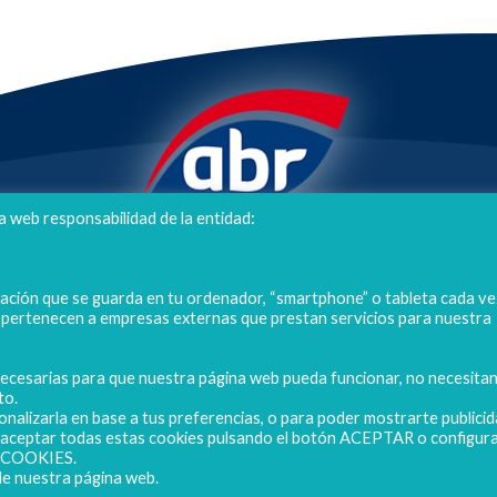
a web responsabilidad de la entidad:
POLIGONO CAMPORROSO P-D, Nº4
02520 - CHINCHILLA DE MONTEARAGÓN
mación que se guarda en tu ordenador, “smartphone” o tableta cada ve
(ALBACETE) Spain
s pertenecen a empresas externas que prestan servicios para nuestra
Tel. + 34 967 218 812 - info@abr.com.es
 necesarias para que nuestra página web pueda funcionar, no necesita
to.
onalizarla en base a tus preferencias, o para poder mostrarte publici
s aceptar todas estas cookies pulsando el botón ACEPTAR o configura
E COOKIES.
Sus 
e nuestra página web.