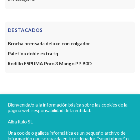
DESTACADOS
Brocha prensada deluxe con colgador
Paletina doble extra tq
Rodillo ESPUMA Poro 3 Mango P.P. 80D
FELICES FIESTAS
Bienvenida/o a la información básica sobre las cookies de la
página web responsabilidad de la entidad:
Alba Rulo SL
Una cookie o galleta informática es un pequeño archivo de
información que se guarda en tu ordenador, “smartphone” o