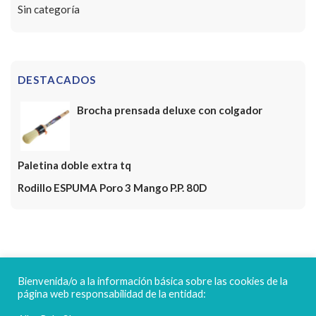
Sin categoría
DESTACADOS
Brocha prensada deluxe con colgador
Paletina doble extra tq
Rodillo ESPUMA Poro 3 Mango P.P. 80D
FELICES FIESTAS
Bienvenida/o a la información básica sobre las cookies de la
página web responsabilidad de la entidad: