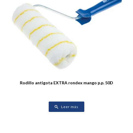
Rodillo antigota EXTRA rondex mango p.p. 50D
Leer más