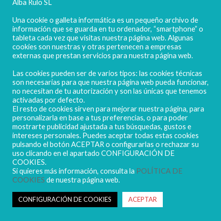
Alba Rulo SL
Una cookie o galleta informática es un pequeño archivo de
información que se guarda en tu ordenador, “smartphone” o
tableta cada vez que visitas nuestra página web. Algunas
cookies son nuestras y otras pertenecen a empresas
externas que prestan servicios para nuestra página web.
Las cookies pueden ser de varios tipos: las cookies técnicas
POLIGONO CAMPORROSO P-D, Nº4
son necesarias para que nuestra página web pueda funcionar,
02520 - CHINCHILLA DE MONTEARAGÓN
no necesitan de tu autorización y son las únicas que tenemos
activadas por defecto.
(ALBACETE) Spain
El resto de cookies sirven para mejorar nuestra página, para
Tel. + 34 967 218 812 - info@abr.com.es
personalizarla en base a tus preferencias, o para poder
mostrarte publicidad ajustada a tus búsquedas, gustos e
intereses personales. Puedes aceptar todas estas cookies
pulsando el botón ACEPTAR o configurarlas o rechazar su
uso clicando en el apartado CONFIGURACIÓN DE
COOKIES.
Si quieres más información, consulta la
POLÍTICA DE
COOKIES
de nuestra página web.
Copyright ALBARULO © 2020 | Todos los derechos reservados
Sus datos seguros
CONFIGURACIÓN DE COOKIES
ACEPTAR
Política de protección de datos
Política de Cookies