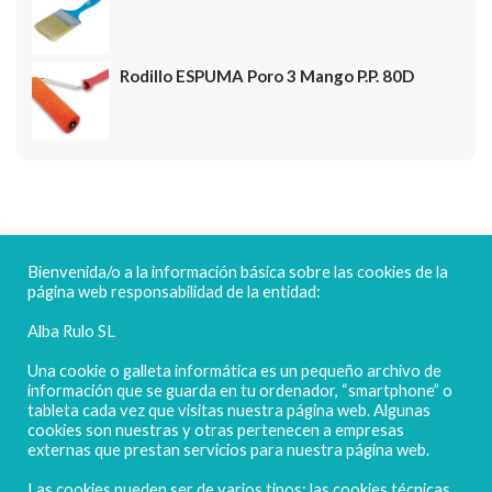
Rodillo ESPUMA Poro 3 Mango P.P. 80D
FELICES FIESTAS
Bienvenida/o a la información básica sobre las cookies de la
página web responsabilidad de la entidad:
Alba Rulo SL
Una cookie o galleta informática es un pequeño archivo de
información que se guarda en tu ordenador, “smartphone” o
tableta cada vez que visitas nuestra página web. Algunas
cookies son nuestras y otras pertenecen a empresas
externas que prestan servicios para nuestra página web.
Las cookies pueden ser de varios tipos: las cookies técnicas