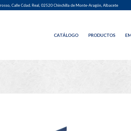
osso, Calle Cdad. Real, 02520 Chinchilla de Monte-Aragón, Albacete
CATÁLOGO
PRODUCTOS
EM