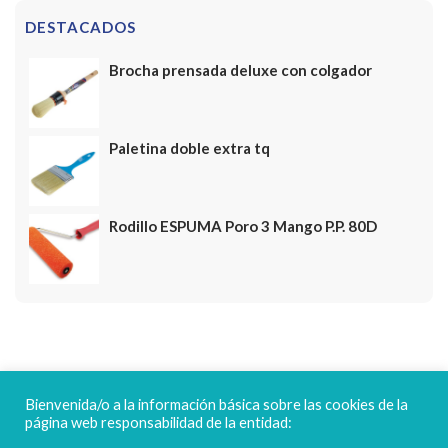
DESTACADOS
Brocha prensada deluxe con colgador
Paletina doble extra tq
Rodillo ESPUMA Poro 3 Mango P.P. 80D
FELICES FIESTAS
Bienvenida/o a la información básica sobre las cookies de la
página web responsabilidad de la entidad: