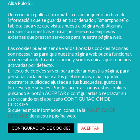
Alba Rulo SL
Una cookie o galleta informática es un pequeño archivo de
información que se guarda en tu ordenador, “smartphone” o
tableta cada vez que visitas nuestra página web. Algunas
cookies son nuestras y otras pertenecen a empresas
externas que prestan servicios para nuestra página web.
Las cookies pueden ser de varios tipos: las cookies técnicas
POLIGONO CAMPORROSO P-D, Nº4
son necesarias para que nuestra página web pueda funcionar,
02520 - CHINCHILLA DE MONTEARAGÓN
no necesitan de tu autorización y son las únicas que tenemos
activadas por defecto.
(ALBACETE) Spain
El resto de cookies sirven para mejorar nuestra página, para
Tel. + 34 967 218 812 - info@abr.com.es
personalizarla en base a tus preferencias, o para poder
mostrarte publicidad ajustada a tus búsquedas, gustos e
intereses personales. Puedes aceptar todas estas cookies
pulsando el botón ACEPTAR o configurarlas o rechazar su
uso clicando en el apartado CONFIGURACIÓN DE
COOKIES.
Si quieres más información, consulta la
POLÍTICA DE
COOKIES
de nuestra página web.
Copyright ALBARULO © 2020 | Todos los derechos reservados
Sus datos seguros
CONFIGURACIÓN DE COOKIES
ACEPTAR
Política de protección de datos
Política de Cookies