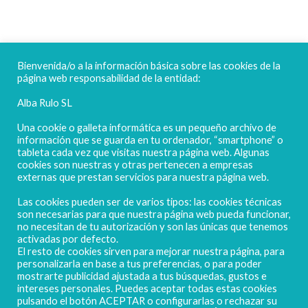
FELICES FIESTAS
Bienvenida/o a la información básica sobre las cookies de la
página web responsabilidad de la entidad:
Alba Rulo SL
Una cookie o galleta informática es un pequeño archivo de
información que se guarda en tu ordenador, “smartphone” o
tableta cada vez que visitas nuestra página web. Algunas
cookies son nuestras y otras pertenecen a empresas
externas que prestan servicios para nuestra página web.
Las cookies pueden ser de varios tipos: las cookies técnicas
POLIGONO CAMPORROSO P-D, Nº4
son necesarias para que nuestra página web pueda funcionar,
02520 - CHINCHILLA DE MONTEARAGÓN
no necesitan de tu autorización y son las únicas que tenemos
activadas por defecto.
(ALBACETE) Spain
El resto de cookies sirven para mejorar nuestra página, para
Tel. + 34 967 218 812 - info@abr.com.es
personalizarla en base a tus preferencias, o para poder
mostrarte publicidad ajustada a tus búsquedas, gustos e
intereses personales. Puedes aceptar todas estas cookies
pulsando el botón ACEPTAR o configurarlas o rechazar su