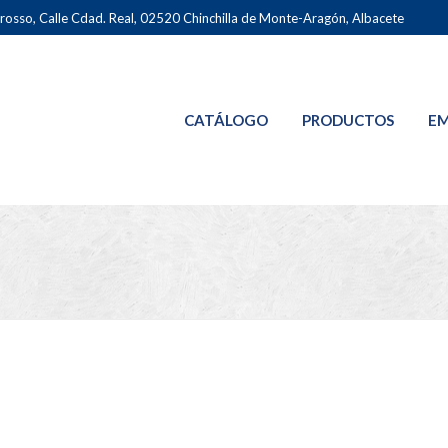
osso, Calle Cdad. Real, 02520 Chinchilla de Monte-Aragón, Albacete
CATÁLOGO
PRODUCTOS
EM