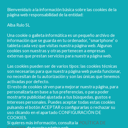
FELICES FIESTAS
Bienvenida/o a la información básica sobre las cookies de la
página web responsabilidad de la entidad:
Alba Rulo SL
Una cookie o galleta informática es un pequeño archivo de
información que se guarda en tu ordenador, “smartphone” o
tableta cada vez que visitas nuestra página web. Algunas
cookies son nuestras y otras pertenecen a empresas
externas que prestan servicios para nuestra página web.
Las cookies pueden ser de varios tipos: las cookies técnicas
POLIGONO CAMPORROSO P-D, Nº4
son necesarias para que nuestra página web pueda funcionar,
02520 - CHINCHILLA DE MONTEARAGÓN
no necesitan de tu autorización y son las únicas que tenemos
activadas por defecto.
(ALBACETE) Spain
El resto de cookies sirven para mejorar nuestra página, para
Tel. + 34 967 218 812 - info@abr.com.es
personalizarla en base a tus preferencias, o para poder
mostrarte publicidad ajustada a tus búsquedas, gustos e
intereses personales. Puedes aceptar todas estas cookies
pulsando el botón ACEPTAR o configurarlas o rechazar su
uso clicando en el apartado CONFIGURACIÓN DE
COOKIES.
Si quieres más información, consulta la
POLÍTICA DE
COOKIES
de nuestra página web.