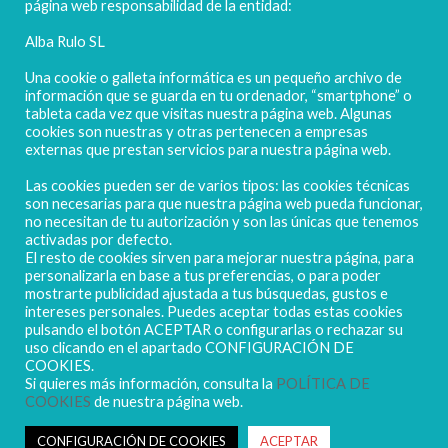
página web responsabilidad de la entidad:
Alba Rulo SL
Una cookie o galleta informática es un pequeño archivo de
información que se guarda en tu ordenador, “smartphone” o
tableta cada vez que visitas nuestra página web. Algunas
cookies son nuestras y otras pertenecen a empresas
externas que prestan servicios para nuestra página web.
Las cookies pueden ser de varios tipos: las cookies técnicas
POLIGONO CAMPORROSO P-D, Nº4
son necesarias para que nuestra página web pueda funcionar,
02520 - CHINCHILLA DE MONTEARAGÓN
no necesitan de tu autorización y son las únicas que tenemos
activadas por defecto.
(ALBACETE) Spain
El resto de cookies sirven para mejorar nuestra página, para
Tel. + 34 967 218 812 - info@abr.com.es
personalizarla en base a tus preferencias, o para poder
mostrarte publicidad ajustada a tus búsquedas, gustos e
intereses personales. Puedes aceptar todas estas cookies
pulsando el botón ACEPTAR o configurarlas o rechazar su
uso clicando en el apartado CONFIGURACIÓN DE
COOKIES.
Si quieres más información, consulta la
POLÍTICA DE
COOKIES
de nuestra página web.
Copyright ALBARULO © 2020 | Todos los derechos reservados
Sus datos seguros
CONFIGURACIÓN DE COOKIES
ACEPTAR