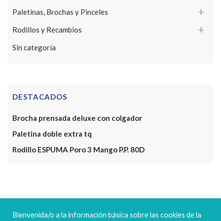
Paletinas, Brochas y Pinceles
Rodillos y Recambios
Sin categoría
DESTACADOS
Brocha prensada deluxe con colgador
Paletina doble extra tq
Rodillo ESPUMA Poro 3 Mango P.P. 80D
FELICES FIESTAS
Bienvenida/o a la información básica sobre las cookies de la