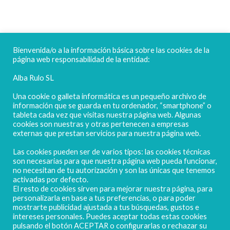
FELICES FIESTAS
Bienvenida/o a la información básica sobre las cookies de la
página web responsabilidad de la entidad:
Alba Rulo SL
Una cookie o galleta informática es un pequeño archivo de
información que se guarda en tu ordenador, “smartphone” o
tableta cada vez que visitas nuestra página web. Algunas
cookies son nuestras y otras pertenecen a empresas
externas que prestan servicios para nuestra página web.
Las cookies pueden ser de varios tipos: las cookies técnicas
POLIGONO CAMPORROSO P-D, Nº4
son necesarias para que nuestra página web pueda funcionar,
02520 - CHINCHILLA DE MONTEARAGÓN
no necesitan de tu autorización y son las únicas que tenemos
activadas por defecto.
(ALBACETE) Spain
El resto de cookies sirven para mejorar nuestra página, para
Tel. + 34 967 218 812 - info@abr.com.es
personalizarla en base a tus preferencias, o para poder
mostrarte publicidad ajustada a tus búsquedas, gustos e
intereses personales. Puedes aceptar todas estas cookies
pulsando el botón ACEPTAR o configurarlas o rechazar su