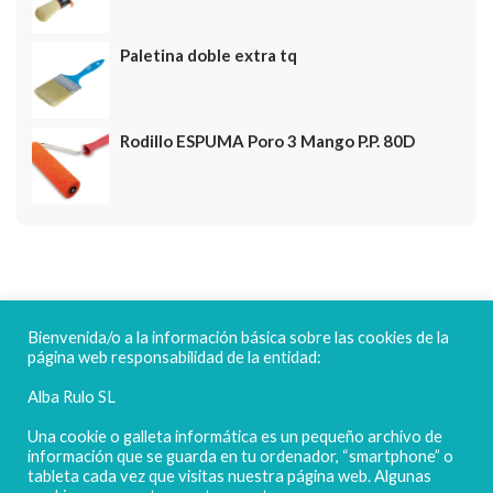
Paletina doble extra tq
Rodillo ESPUMA Poro 3 Mango P.P. 80D
FELICES FIESTAS
Bienvenida/o a la información básica sobre las cookies de la
página web responsabilidad de la entidad:
Alba Rulo SL
Una cookie o galleta informática es un pequeño archivo de
información que se guarda en tu ordenador, “smartphone” o
tableta cada vez que visitas nuestra página web. Algunas