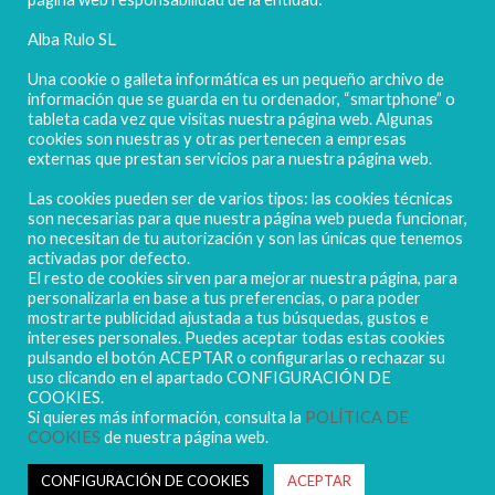
Alba Rulo SL
Una cookie o galleta informática es un pequeño archivo de
información que se guarda en tu ordenador, “smartphone” o
tableta cada vez que visitas nuestra página web. Algunas
cookies son nuestras y otras pertenecen a empresas
externas que prestan servicios para nuestra página web.
Las cookies pueden ser de varios tipos: las cookies técnicas
POLIGONO CAMPORROSO P-D, Nº4
son necesarias para que nuestra página web pueda funcionar,
02520 - CHINCHILLA DE MONTEARAGÓN
no necesitan de tu autorización y son las únicas que tenemos
activadas por defecto.
(ALBACETE) Spain
El resto de cookies sirven para mejorar nuestra página, para
Tel. + 34 967 218 812 - info@abr.com.es
personalizarla en base a tus preferencias, o para poder
mostrarte publicidad ajustada a tus búsquedas, gustos e
intereses personales. Puedes aceptar todas estas cookies
pulsando el botón ACEPTAR o configurarlas o rechazar su
uso clicando en el apartado CONFIGURACIÓN DE
COOKIES.
Si quieres más información, consulta la
POLÍTICA DE
COOKIES
de nuestra página web.
Copyright ALBARULO © 2020 | Todos los derechos reservados
Sus datos seguros
CONFIGURACIÓN DE COOKIES
ACEPTAR
Política de protección de datos