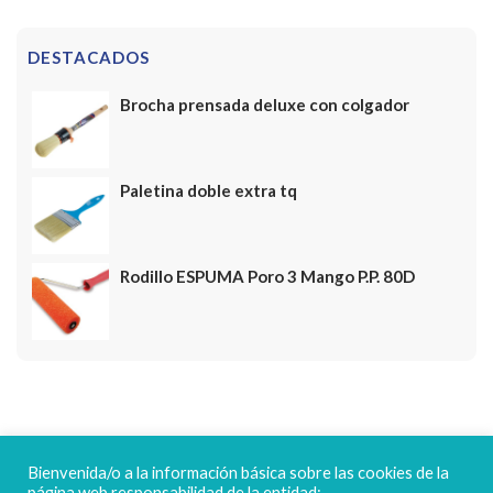
DESTACADOS
Brocha prensada deluxe con colgador
Paletina doble extra tq
Rodillo ESPUMA Poro 3 Mango P.P. 80D
FELICES FIESTAS
Bienvenida/o a la información básica sobre las cookies de la
página web responsabilidad de la entidad: