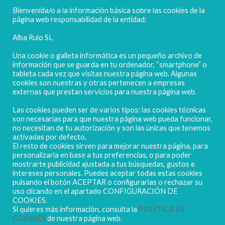
FELICES FIESTAS
Bienvenida/o a la información básica sobre las cookies de la
página web responsabilidad de la entidad:
Alba Rulo SL
Una cookie o galleta informática es un pequeño archivo de
información que se guarda en tu ordenador, “smartphone” o
tableta cada vez que visitas nuestra página web. Algunas
cookies son nuestras y otras pertenecen a empresas
externas que prestan servicios para nuestra página web.
Las cookies pueden ser de varios tipos: las cookies técnicas
POLIGONO CAMPORROSO P-D, Nº4
son necesarias para que nuestra página web pueda funcionar,
02520 - CHINCHILLA DE MONTEARAGÓN
no necesitan de tu autorización y son las únicas que tenemos
activadas por defecto.
(ALBACETE) Spain
El resto de cookies sirven para mejorar nuestra página, para
Tel. + 34 967 218 812 - info@abr.com.es
personalizarla en base a tus preferencias, o para poder
mostrarte publicidad ajustada a tus búsquedas, gustos e
intereses personales. Puedes aceptar todas estas cookies
pulsando el botón ACEPTAR o configurarlas o rechazar su
uso clicando en el apartado CONFIGURACIÓN DE
COOKIES.
Si quieres más información, consulta la
POLÍTICA DE
COOKIES
de nuestra página web.
Copyright ALBARULO © 2020 | Todos los derechos reservados