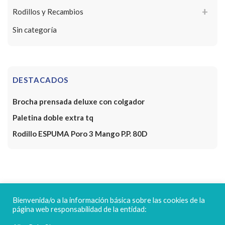
Rodillos y Recambios
Sin categoría
DESTACADOS
Brocha prensada deluxe con colgador
Paletina doble extra tq
Rodillo ESPUMA Poro 3 Mango P.P. 80D
FELICES FIESTAS
Bienvenida/o a la información básica sobre las cookies de la
página web responsabilidad de la entidad: