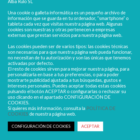
Alba Rulo SL
Una cookie o galleta informática es un pequeño archivo de
información que se guarda en tu ordenador, “smartphone” o
tableta cada vez que visitas nuestra página web. Algunas
cookies son nuestras y otras pertenecen a empresas
externas que prestan servicios para nuestra página web.
Las cookies pueden ser de varios tipos: las cookies técnicas
POLIGONO CAMPORROSO P-D, Nº4
son necesarias para que nuestra página web pueda funcionar,
02520 - CHINCHILLA DE MONTEARAGÓN
no necesitan de tu autorización y son las únicas que tenemos
activadas por defecto.
(ALBACETE) Spain
El resto de cookies sirven para mejorar nuestra página, para
Tel. + 34 967 218 812 - info@abr.com.es
personalizarla en base a tus preferencias, o para poder
mostrarte publicidad ajustada a tus búsquedas, gustos e
intereses personales. Puedes aceptar todas estas cookies
pulsando el botón ACEPTAR o configurarlas o rechazar su
uso clicando en el apartado CONFIGURACIÓN DE
COOKIES.
Si quieres más información, consulta la
POLÍTICA DE
COOKIES
de nuestra página web.
Copyright ALBARULO © 2020 | Todos los derechos reservados
Sus datos seguros
CONFIGURACIÓN DE COOKIES
ACEPTAR
Política de protección de datos
Política de Cookies