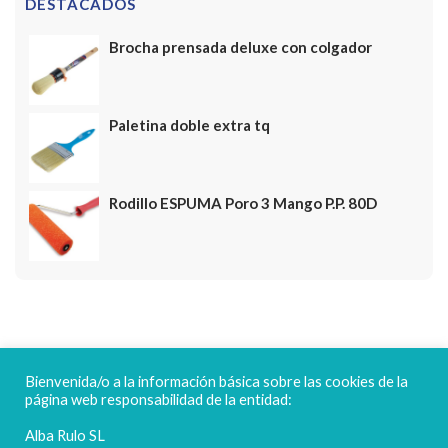
DESTACADOS
Brocha prensada deluxe con colgador
Paletina doble extra tq
Rodillo ESPUMA Poro 3 Mango P.P. 80D
FELICES FIESTAS
Bienvenida/o a la información básica sobre las cookies de la
página web responsabilidad de la entidad:
Alba Rulo SL