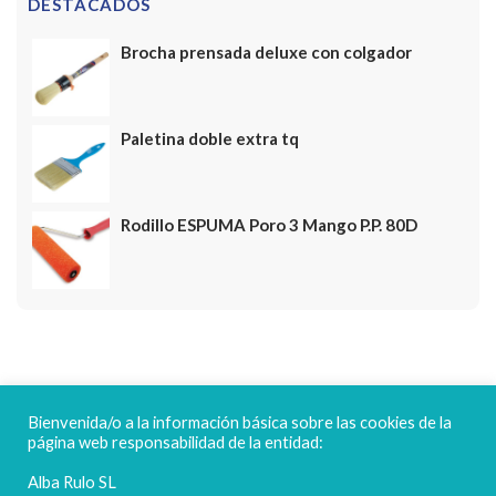
DESTACADOS
Brocha prensada deluxe con colgador
Paletina doble extra tq
Rodillo ESPUMA Poro 3 Mango P.P. 80D
FELICES FIESTAS
Bienvenida/o a la información básica sobre las cookies de la
página web responsabilidad de la entidad:
Alba Rulo SL