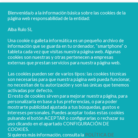
FELICES FIESTAS
Bienvenida/o a la información básica sobre las cookies de la
página web responsabilidad de la entidad:
Alba Rulo SL
Una cookie o galleta informática es un pequeño archivo de
información que se guarda en tu ordenador, “smartphone” o
tableta cada vez que visitas nuestra página web. Algunas
cookies son nuestras y otras pertenecen a empresas
externas que prestan servicios para nuestra página web.
Las cookies pueden ser de varios tipos: las cookies técnicas
POLIGONO CAMPORROSO P-D, Nº4
son necesarias para que nuestra página web pueda funcionar,
02520 - CHINCHILLA DE MONTEARAGÓN
no necesitan de tu autorización y son las únicas que tenemos
activadas por defecto.
(ALBACETE) Spain
El resto de cookies sirven para mejorar nuestra página, para
Tel. + 34 967 218 812 - info@abr.com.es
personalizarla en base a tus preferencias, o para poder
mostrarte publicidad ajustada a tus búsquedas, gustos e
intereses personales. Puedes aceptar todas estas cookies
pulsando el botón ACEPTAR o configurarlas o rechazar su
uso clicando en el apartado CONFIGURACIÓN DE
COOKIES.
Si quieres más información, consulta la
POLÍTICA DE