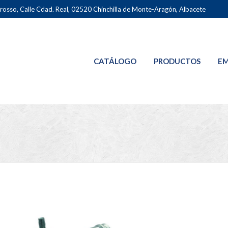
osso, Calle Cdad. Real, 02520 Chinchilla de Monte-Aragón, Albacete
CATÁLOGO
PRODUCTOS
EM