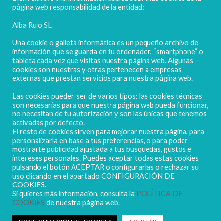
FELICES FIESTAS
página web responsabilidad de la entidad:
Alba Rulo SL
Una cookie o galleta informática es un pequeño archivo de
información que se guarda en tu ordenador, “smartphone” o
tableta cada vez que visitas nuestra página web. Algunas
cookies son nuestras y otras pertenecen a empresas
externas que prestan servicios para nuestra página web.
Las cookies pueden ser de varios tipos: las cookies técnicas
POLIGONO CAMPORROSO P-D, Nº4
son necesarias para que nuestra página web pueda funcionar,
02520 - CHINCHILLA DE MONTEARAGÓN
no necesitan de tu autorización y son las únicas que tenemos
activadas por defecto.
(ALBACETE) Spain
El resto de cookies sirven para mejorar nuestra página, para
Tel. + 34 967 218 812 - info@abr.com.es
personalizarla en base a tus preferencias, o para poder
mostrarte publicidad ajustada a tus búsquedas, gustos e
intereses personales. Puedes aceptar todas estas cookies
pulsando el botón ACEPTAR o configurarlas o rechazar su
uso clicando en el apartado CONFIGURACIÓN DE
COOKIES.
Si quieres más información, consulta la
POLÍTICA DE
COOKIES
de nuestra página web.
Copyright ALBARULO © 2020 | Todos los derechos reservados
Sus datos seguros