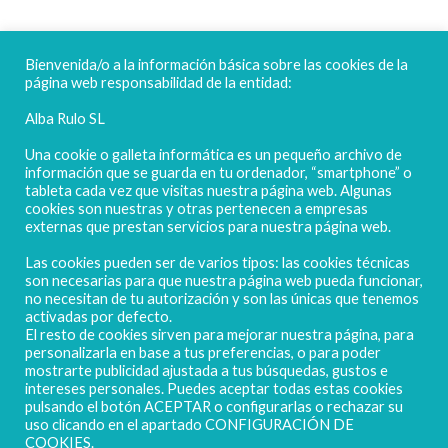
FELICES FIESTAS
Bienvenida/o a la información básica sobre las cookies de la
página web responsabilidad de la entidad:
Alba Rulo SL
Una cookie o galleta informática es un pequeño archivo de
información que se guarda en tu ordenador, “smartphone” o
tableta cada vez que visitas nuestra página web. Algunas
cookies son nuestras y otras pertenecen a empresas
externas que prestan servicios para nuestra página web.
Las cookies pueden ser de varios tipos: las cookies técnicas
POLIGONO CAMPORROSO P-D, Nº4
son necesarias para que nuestra página web pueda funcionar,
02520 - CHINCHILLA DE MONTEARAGÓN
no necesitan de tu autorización y son las únicas que tenemos
activadas por defecto.
(ALBACETE) Spain
El resto de cookies sirven para mejorar nuestra página, para
Tel. + 34 967 218 812 - info@abr.com.es
personalizarla en base a tus preferencias, o para poder
mostrarte publicidad ajustada a tus búsquedas, gustos e
intereses personales. Puedes aceptar todas estas cookies
pulsando el botón ACEPTAR o configurarlas o rechazar su
uso clicando en el apartado CONFIGURACIÓN DE
COOKIES.