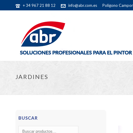
+ 34 967 21 88 12
info@abr.com.es
Polígono Camporr
JARDINES
BUSCAR
Buscar