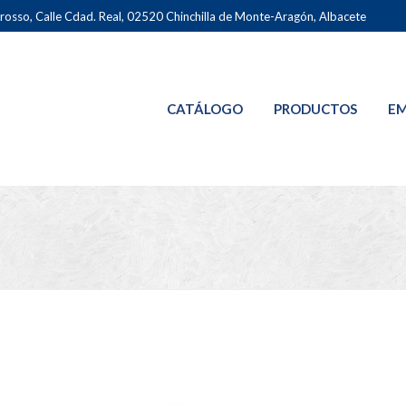
osso, Calle Cdad. Real, 02520 Chinchilla de Monte-Aragón, Albacete
CATÁLOGO
PRODUCTOS
EM