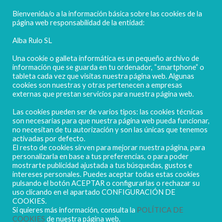
FELICES FIESTAS
Bienvenida/o a la información básica sobre las cookies de la
página web responsabilidad de la entidad:
Alba Rulo SL
Una cookie o galleta informática es un pequeño archivo de
información que se guarda en tu ordenador, “smartphone” o
tableta cada vez que visitas nuestra página web. Algunas
cookies son nuestras y otras pertenecen a empresas
externas que prestan servicios para nuestra página web.
Las cookies pueden ser de varios tipos: las cookies técnicas
POLIGONO CAMPORROSO P-D, Nº4
son necesarias para que nuestra página web pueda funcionar,
02520 - CHINCHILLA DE MONTEARAGÓN
no necesitan de tu autorización y son las únicas que tenemos
activadas por defecto.
(ALBACETE) Spain
El resto de cookies sirven para mejorar nuestra página, para
Tel. + 34 967 218 812 - info@abr.com.es
personalizarla en base a tus preferencias, o para poder
mostrarte publicidad ajustada a tus búsquedas, gustos e
intereses personales. Puedes aceptar todas estas cookies
pulsando el botón ACEPTAR o configurarlas o rechazar su
uso clicando en el apartado CONFIGURACIÓN DE
COOKIES.
Si quieres más información, consulta la
POLÍTICA DE
COOKIES
de nuestra página web.
Copyright ALBARULO © 2020 | Todos los derechos reservados