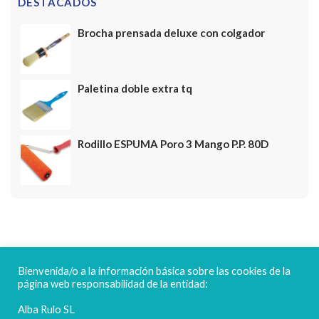
DESTACADOS
Brocha prensada deluxe con colgador
Paletina doble extra tq
Rodillo ESPUMA Poro 3 Mango P.P. 80D
FELICES FIESTAS
Bienvenida/o a la información básica sobre las cookies de la
página web responsabilidad de la entidad:
Alba Rulo SL