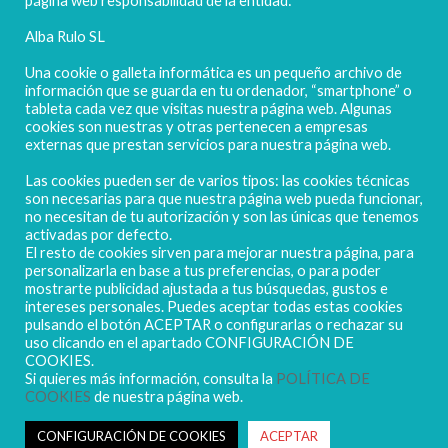
página web responsabilidad de la entidad:
Alba Rulo SL
Una cookie o galleta informática es un pequeño archivo de
información que se guarda en tu ordenador, “smartphone” o
tableta cada vez que visitas nuestra página web. Algunas
cookies son nuestras y otras pertenecen a empresas
externas que prestan servicios para nuestra página web.
Las cookies pueden ser de varios tipos: las cookies técnicas
POLIGONO CAMPORROSO P-D, Nº4
son necesarias para que nuestra página web pueda funcionar,
02520 - CHINCHILLA DE MONTEARAGÓN
no necesitan de tu autorización y son las únicas que tenemos
activadas por defecto.
(ALBACETE) Spain
El resto de cookies sirven para mejorar nuestra página, para
Tel. + 34 967 218 812 - info@abr.com.es
personalizarla en base a tus preferencias, o para poder
mostrarte publicidad ajustada a tus búsquedas, gustos e
intereses personales. Puedes aceptar todas estas cookies
pulsando el botón ACEPTAR o configurarlas o rechazar su
uso clicando en el apartado CONFIGURACIÓN DE
COOKIES.
Si quieres más información, consulta la
POLÍTICA DE
COOKIES
de nuestra página web.
Copyright ALBARULO © 2020 | Todos los derechos reservados
Sus datos seguros
CONFIGURACIÓN DE COOKIES
ACEPTAR
Política de protección de datos