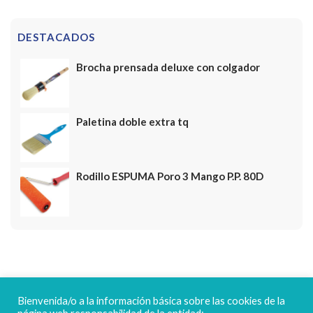
DESTACADOS
Brocha prensada deluxe con colgador
Paletina doble extra tq
Rodillo ESPUMA Poro 3 Mango P.P. 80D
FELICES FIESTAS
Bienvenida/o a la información básica sobre las cookies de la