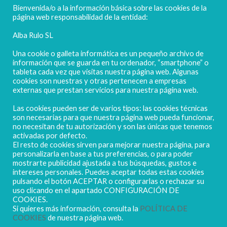
FELICES FIESTAS
Bienvenida/o a la información básica sobre las cookies de la
página web responsabilidad de la entidad:
Alba Rulo SL
Una cookie o galleta informática es un pequeño archivo de
información que se guarda en tu ordenador, “smartphone” o
tableta cada vez que visitas nuestra página web. Algunas
cookies son nuestras y otras pertenecen a empresas
externas que prestan servicios para nuestra página web.
Las cookies pueden ser de varios tipos: las cookies técnicas
POLIGONO CAMPORROSO P-D, Nº4
son necesarias para que nuestra página web pueda funcionar,
02520 - CHINCHILLA DE MONTEARAGÓN
no necesitan de tu autorización y son las únicas que tenemos
activadas por defecto.
(ALBACETE) Spain
El resto de cookies sirven para mejorar nuestra página, para
Tel. + 34 967 218 812 - info@abr.com.es
personalizarla en base a tus preferencias, o para poder
mostrarte publicidad ajustada a tus búsquedas, gustos e
intereses personales. Puedes aceptar todas estas cookies
pulsando el botón ACEPTAR o configurarlas o rechazar su
uso clicando en el apartado CONFIGURACIÓN DE
COOKIES.
Si quieres más información, consulta la
POLÍTICA DE
COOKIES
de nuestra página web.
Copyright ALBARULO © 2020 | Todos los derechos reservados