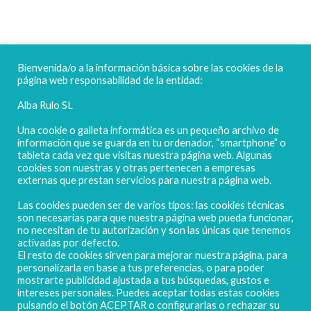
FELICES FIESTAS
Bienvenida/o a la información básica sobre las cookies de la
página web responsabilidad de la entidad:
Alba Rulo SL
Una cookie o galleta informática es un pequeño archivo de
información que se guarda en tu ordenador, “smartphone” o
tableta cada vez que visitas nuestra página web. Algunas
cookies son nuestras y otras pertenecen a empresas
externas que prestan servicios para nuestra página web.
Las cookies pueden ser de varios tipos: las cookies técnicas
POLIGONO CAMPORROSO P-D, Nº4
son necesarias para que nuestra página web pueda funcionar,
02520 - CHINCHILLA DE MONTEARAGÓN
no necesitan de tu autorización y son las únicas que tenemos
activadas por defecto.
(ALBACETE) Spain
El resto de cookies sirven para mejorar nuestra página, para
Tel. + 34 967 218 812 - info@abr.com.es
personalizarla en base a tus preferencias, o para poder
mostrarte publicidad ajustada a tus búsquedas, gustos e
intereses personales. Puedes aceptar todas estas cookies
pulsando el botón ACEPTAR o configurarlas o rechazar su