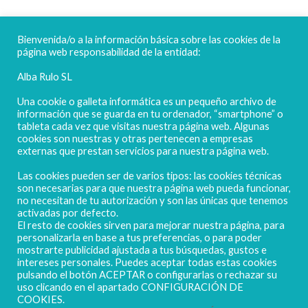
FELICES FIESTAS
Bienvenida/o a la información básica sobre las cookies de la
página web responsabilidad de la entidad:
Alba Rulo SL
Una cookie o galleta informática es un pequeño archivo de
información que se guarda en tu ordenador, “smartphone” o
tableta cada vez que visitas nuestra página web. Algunas
cookies son nuestras y otras pertenecen a empresas
externas que prestan servicios para nuestra página web.
Las cookies pueden ser de varios tipos: las cookies técnicas
POLIGONO CAMPORROSO P-D, Nº4
son necesarias para que nuestra página web pueda funcionar,
02520 - CHINCHILLA DE MONTEARAGÓN
no necesitan de tu autorización y son las únicas que tenemos
activadas por defecto.
(ALBACETE) Spain
El resto de cookies sirven para mejorar nuestra página, para
Tel. + 34 967 218 812 - info@abr.com.es
personalizarla en base a tus preferencias, o para poder
mostrarte publicidad ajustada a tus búsquedas, gustos e
intereses personales. Puedes aceptar todas estas cookies
pulsando el botón ACEPTAR o configurarlas o rechazar su
uso clicando en el apartado CONFIGURACIÓN DE
COOKIES.