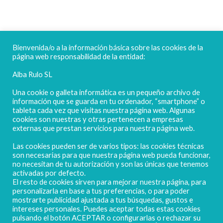
FELICES FIESTAS
Bienvenida/o a la información básica sobre las cookies de la
página web responsabilidad de la entidad:
Alba Rulo SL
Una cookie o galleta informática es un pequeño archivo de
información que se guarda en tu ordenador, “smartphone” o
tableta cada vez que visitas nuestra página web. Algunas
cookies son nuestras y otras pertenecen a empresas
externas que prestan servicios para nuestra página web.
Las cookies pueden ser de varios tipos: las cookies técnicas
POLIGONO CAMPORROSO P-D, Nº4
son necesarias para que nuestra página web pueda funcionar,
02520 - CHINCHILLA DE MONTEARAGÓN
no necesitan de tu autorización y son las únicas que tenemos
activadas por defecto.
(ALBACETE) Spain
El resto de cookies sirven para mejorar nuestra página, para
Tel. + 34 967 218 812 - info@abr.com.es
personalizarla en base a tus preferencias, o para poder
mostrarte publicidad ajustada a tus búsquedas, gustos e
intereses personales. Puedes aceptar todas estas cookies
pulsando el botón ACEPTAR o configurarlas o rechazar su