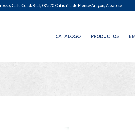
osso, Calle Cdad. Real, 02520 Chinchilla de Monte-Aragón, Albacete
CATÁLOGO
PRODUCTOS
EM