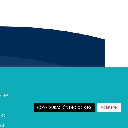
z que
CONFIGURACIÓN DE COOKIES
ACEPTAR
n de
dad