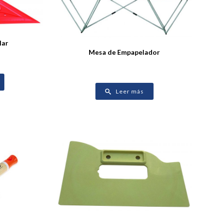
lar
Mesa de Empapelador
Leer más