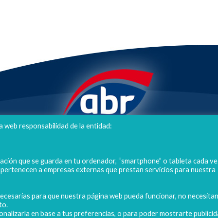
a web responsabilidad de la entidad:
POLIGONO CAMPORROSO P-D, Nº4
02520 - CHINCHILLA DE MONTEARAGÓN
mación que se guarda en tu ordenador, “smartphone” o tableta cada ve
(ALBACETE) Spain
s pertenecen a empresas externas que prestan servicios para nuestra
Tel. + 34 967 218 812 - info@abr.com.es
 necesarias para que nuestra página web pueda funcionar, no necesita
to.
onalizarla en base a tus preferencias, o para poder mostrarte publici