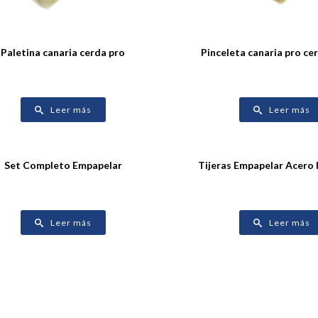
Paletina canaria cerda pro
Pinceleta canaria pro ce
Leer más
Leer más
Set Completo Empapelar
Tijeras Empapelar Acero 
Leer más
Leer más