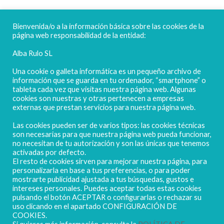
FELICES FIESTAS
Bienvenida/o a la información básica sobre las cookies de la
página web responsabilidad de la entidad:
Alba Rulo SL
Una cookie o galleta informática es un pequeño archivo de
información que se guarda en tu ordenador, “smartphone” o
tableta cada vez que visitas nuestra página web. Algunas
cookies son nuestras y otras pertenecen a empresas
externas que prestan servicios para nuestra página web.
Las cookies pueden ser de varios tipos: las cookies técnicas
POLIGONO CAMPORROSO P-D, Nº4
son necesarias para que nuestra página web pueda funcionar,
02520 - CHINCHILLA DE MONTEARAGÓN
no necesitan de tu autorización y son las únicas que tenemos
activadas por defecto.
(ALBACETE) Spain
El resto de cookies sirven para mejorar nuestra página, para
Tel. + 34 967 218 812 - info@abr.com.es
personalizarla en base a tus preferencias, o para poder
mostrarte publicidad ajustada a tus búsquedas, gustos e
intereses personales. Puedes aceptar todas estas cookies
pulsando el botón ACEPTAR o configurarlas o rechazar su
uso clicando en el apartado CONFIGURACIÓN DE
COOKIES.