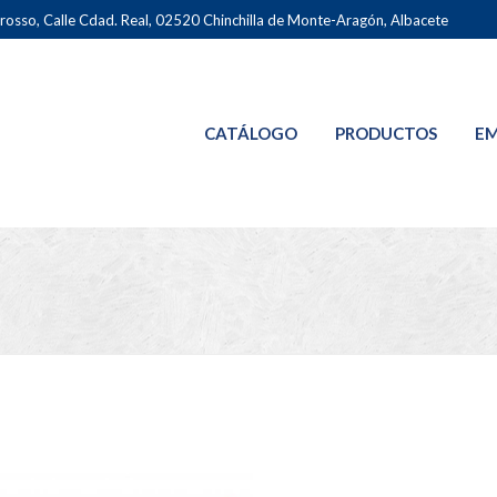
osso, Calle Cdad. Real, 02520 Chinchilla de Monte-Aragón, Albacete
CATÁLOGO
PRODUCTOS
EM