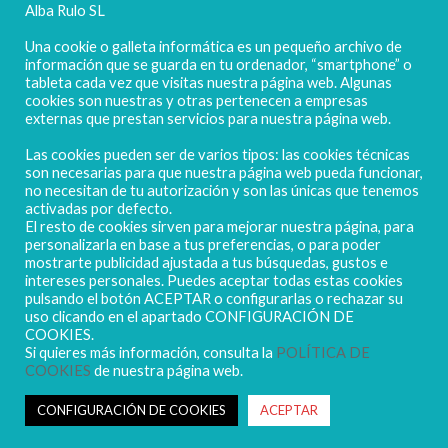
Alba Rulo SL
Una cookie o galleta informática es un pequeño archivo de
información que se guarda en tu ordenador, “smartphone” o
tableta cada vez que visitas nuestra página web. Algunas
cookies son nuestras y otras pertenecen a empresas
externas que prestan servicios para nuestra página web.
Las cookies pueden ser de varios tipos: las cookies técnicas
POLIGONO CAMPORROSO P-D, Nº4
son necesarias para que nuestra página web pueda funcionar,
02520 - CHINCHILLA DE MONTEARAGÓN
no necesitan de tu autorización y son las únicas que tenemos
activadas por defecto.
(ALBACETE) Spain
El resto de cookies sirven para mejorar nuestra página, para
Tel. + 34 967 218 812 - info@abr.com.es
personalizarla en base a tus preferencias, o para poder
mostrarte publicidad ajustada a tus búsquedas, gustos e
intereses personales. Puedes aceptar todas estas cookies
pulsando el botón ACEPTAR o configurarlas o rechazar su
uso clicando en el apartado CONFIGURACIÓN DE
COOKIES.
Si quieres más información, consulta la
POLÍTICA DE
COOKIES
de nuestra página web.
Copyright ALBARULO © 2020 | Todos los derechos reservados
Sus datos seguros
CONFIGURACIÓN DE COOKIES
ACEPTAR
Política de protección de datos
Política de Cookies