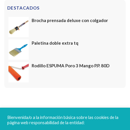
DESTACADOS
Brocha prensada deluxe con colgador
Paletina doble extra tq
Rodillo ESPUMA Poro 3 Mango P.P. 80D
FELICES FIESTAS
Bienvenida/o a la información básica sobre las cookies de la
página web responsabilidad de la entidad: