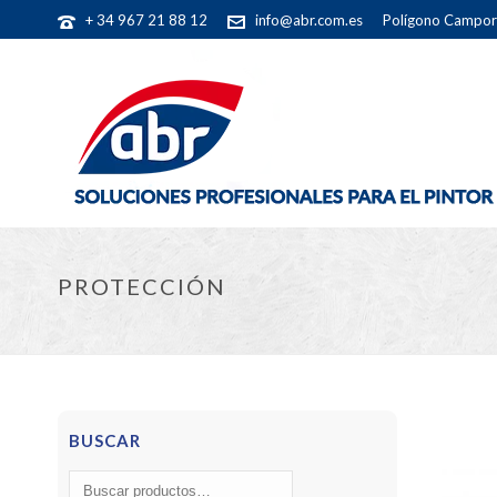
+ 34 967 21 88 12
info@abr.com.es
Polígono Camporr
PROTECCIÓN
BUSCAR
Buscar