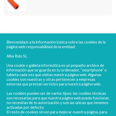
FELICES FIESTAS
Bienvenida/o a la información básica sobre las cookies de la
página web responsabilidad de la entidad:
Alba Rulo SL
Una cookie o galleta informática es un pequeño archivo de
información que se guarda en tu ordenador, “smartphone” o
tableta cada vez que visitas nuestra página web. Algunas
cookies son nuestras y otras pertenecen a empresas
externas que prestan servicios para nuestra página web.
Las cookies pueden ser de varios tipos: las cookies técnicas
POLIGONO CAMPORROSO P-D, Nº4
son necesarias para que nuestra página web pueda funcionar,
02520 - CHINCHILLA DE MONTEARAGÓN
no necesitan de tu autorización y son las únicas que tenemos
activadas por defecto.
(ALBACETE) Spain
El resto de cookies sirven para mejorar nuestra página, para
Tel. + 34 967 218 812 - info@abr.com.es