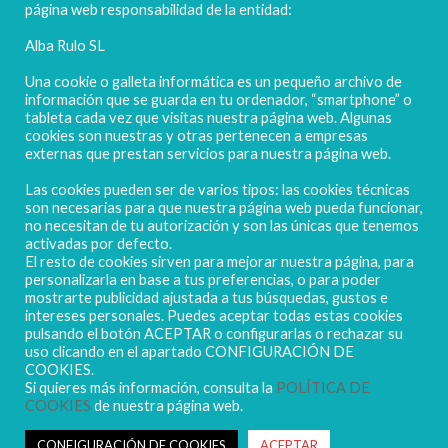
página web responsabilidad de la entidad:
Alba Rulo SL
Una cookie o galleta informática es un pequeño archivo de
información que se guarda en tu ordenador, “smartphone” o
tableta cada vez que visitas nuestra página web. Algunas
cookies son nuestras y otras pertenecen a empresas
externas que prestan servicios para nuestra página web.
Las cookies pueden ser de varios tipos: las cookies técnicas
POLIGONO CAMPORROSO P-D, Nº4
son necesarias para que nuestra página web pueda funcionar,
02520 - CHINCHILLA DE MONTEARAGÓN
no necesitan de tu autorización y son las únicas que tenemos
activadas por defecto.
(ALBACETE) Spain
El resto de cookies sirven para mejorar nuestra página, para
Tel. + 34 967 218 812 - info@abr.com.es
personalizarla en base a tus preferencias, o para poder
mostrarte publicidad ajustada a tus búsquedas, gustos e
intereses personales. Puedes aceptar todas estas cookies
pulsando el botón ACEPTAR o configurarlas o rechazar su
uso clicando en el apartado CONFIGURACIÓN DE
COOKIES.
Si quieres más información, consulta la
POLÍTICA DE
COOKIES
de nuestra página web.
Copyright ALBARULO © 2020 | Todos los derechos reservados
Sus datos seguros
CONFIGURACIÓN DE COOKIES
ACEPTAR