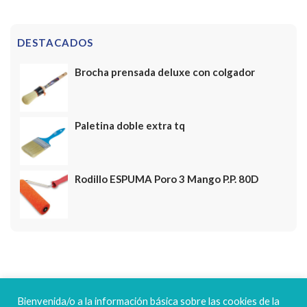
DESTACADOS
Brocha prensada deluxe con colgador
Paletina doble extra tq
Rodillo ESPUMA Poro 3 Mango P.P. 80D
FELICES FIESTAS
Bienvenida/o a la información básica sobre las cookies de la