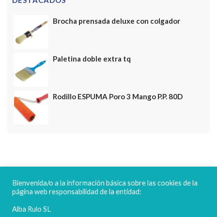
DESTACADOS
Brocha prensada deluxe con colgador
Paletina doble extra tq
Rodillo ESPUMA Poro 3 Mango P.P. 80D
FELICES FIESTAS
Bienvenida/o a la información básica sobre las cookies de la
página web responsabilidad de la entidad:
Alba Rulo SL